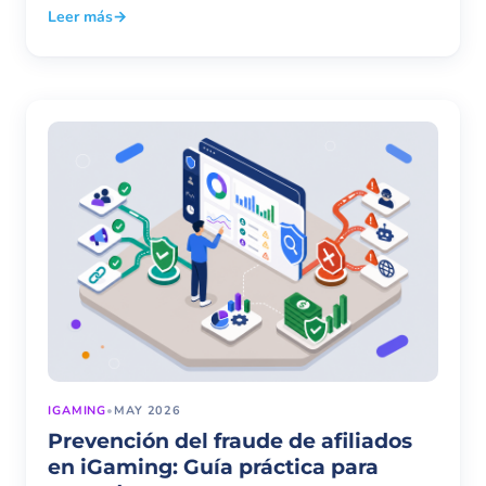
Leer más
→
IGAMING
•
MAY 2026
Prevención del fraude de afiliados
en iGaming: Guía práctica para