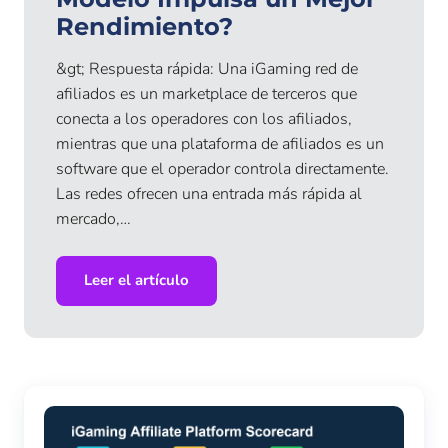
Rendimiento?
&gt; Respuesta rápida: Una iGaming red de
afiliados es un marketplace de terceros que
conecta a los operadores con los afiliados,
mientras que una plataforma de afiliados es un
software que el operador controla directamente.
Las redes ofrecen una entrada más rápida al
mercado,…
Leer el artículo