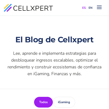
ES
|
EN
El Blog de Cellxpert
Lee, aprende e implementa estrategias para
desbloquear ingresos escalables, optimizar el
rendimiento y construir ecosistemas de confianza
en iGaming, Finanzas y más.
Todos
iGaming